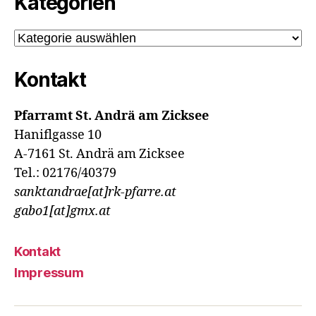
Kategorien
Kategorien
Kontakt
Pfarramt St. Andrä am Zicksee
Haniflgasse 10
A-7161 St. Andrä am Zicksee
Tel.: 02176/40379
sanktandrae[at]rk-pfarre.at
gabo1[at]gmx.at
Kontakt
Impressum