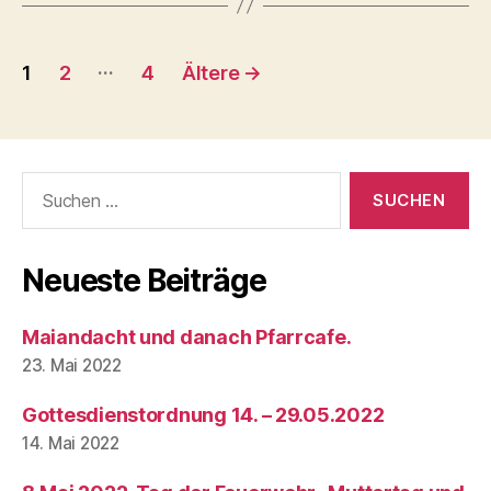
Seitennummerierung
…
1
2
4
Ältere
→
der
Beiträge
Suchen
nach:
Neueste Beiträge
Maiandacht und danach Pfarrcafe.
23. Mai 2022
Gottesdienstordnung 14. – 29.05.2022
14. Mai 2022