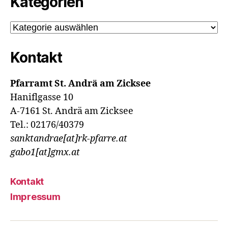
Kategorien
Kategorien
Kontakt
Pfarramt St. Andrä am Zicksee
Haniflgasse 10
A-7161 St. Andrä am Zicksee
Tel.: 02176/40379
sanktandrae[at]rk-pfarre.at
gabo1[at]gmx.at
Kontakt
Impressum