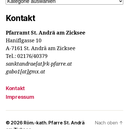
Kategorien
Kontakt
Pfarramt St. Andrä am Zicksee
Haniflgasse 10
A-7161 St. Andrä am Zicksee
Tel.: 02176/40379
sanktandrae[at]rk-pfarre.at
gabo1[at]gmx.at
Kontakt
Impressum
© 2026
Röm.-kath. Pfarre St. Andrä
Nach oben
↑