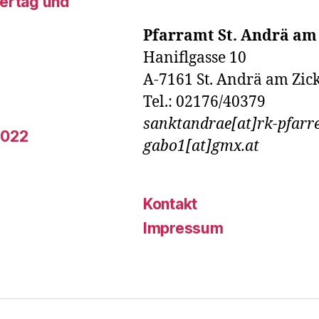
tertag und
Pfarramt St. Andrä am
Haniflgasse 10
A-7161 St. Andrä am Zic
Tel.: 02176/40379
sanktandrae[at]rk-pfarre
2022
gabo1[at]gmx.at
Kontakt
Impressum