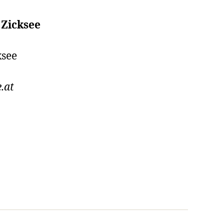
 Zicksee
ksee
.at