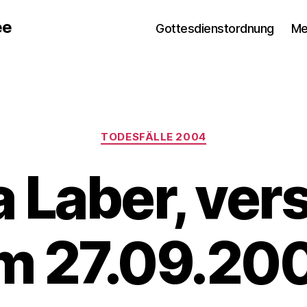
ee
Gottesdienstordnung
Me
Kategorien
TODESFÄLLE 2004
a Laber, ver
m 27.09.20