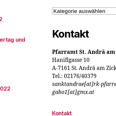
Kategorien
2
Kontakt
tertag und
Pfarramt St. Andrä am
Haniflgasse 10
A-7161 St. Andrä am Zic
Tel.: 02176/40379
sanktandrae[at]rk-pfarre
2022
gabo1[at]gmx.at
Kontakt