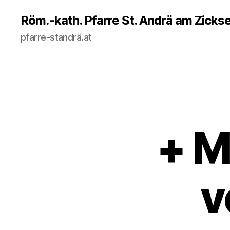
Röm.-kath. Pfarre St. Andrä am Zicks
pfarre-standrä.at
+ M
v