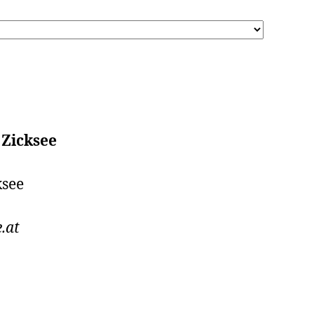
 Zicksee
ksee
.at