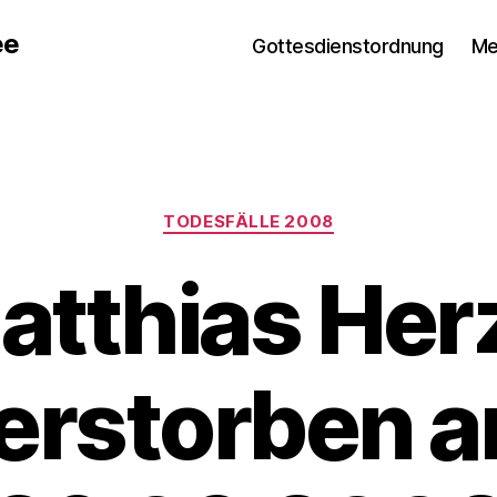
ee
Gottesdienstordnung
Me
Kategorien
TODESFÄLLE 2008
atthias Her
erstorben 