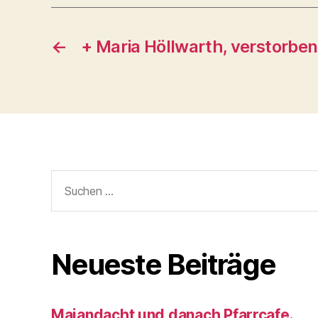
←
+ Maria Höllwarth, verstorbe
Suchen
nach:
Neueste Beiträge
Maiandacht und danach Pfarrcafe.