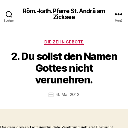
Röm.-kath. Pfarre St. Andrä am
Zicksee
Suchen
Menü
Kategorien
DIE ZEHN GEBOTE
2. Du sollst den Namen
Gottes nicht
verunehren.
6. Mai 2012
Veröffentlichungsdatum
Die dem großen Gott geschuldete Verehrung gebietet Ehrfurcht