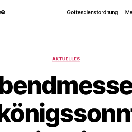
ee
Gottesdienstordnung
Me
Kategorien
AKTUELLES
abendmesse
königssonnt