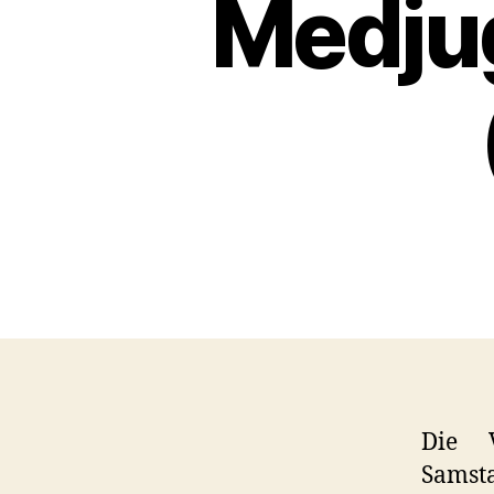
Medju
Die V
Samst