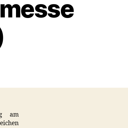
rmesse
)
tag am
eichen