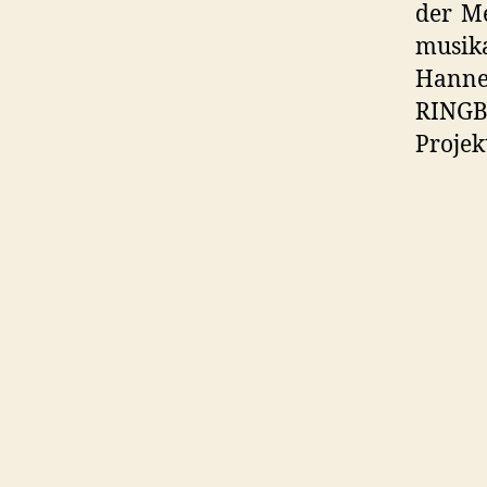
der Me
musika
Hanne
RINGB
Projek