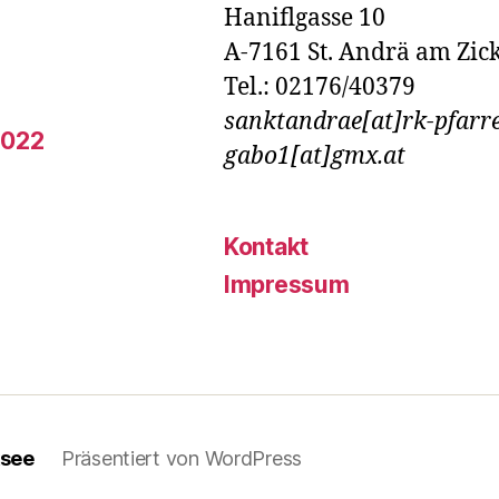
Haniflgasse 10
A-7161 St. Andrä am Zic
Tel.: 02176/40379
sanktandrae[at]rk-pfarre
2022
gabo1[at]gmx.at
Kontakt
Impressum
ksee
Präsentiert von WordPress