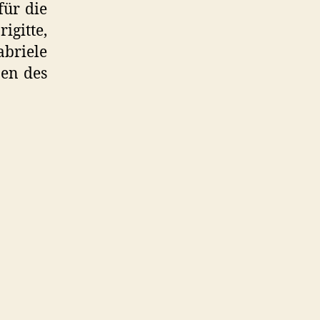
für die
igitte,
briele
en des