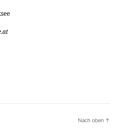
ksee
.at
Nach oben
↑