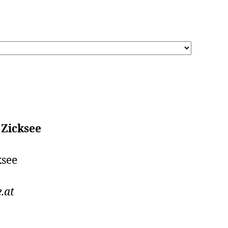
 Zicksee
ksee
.at