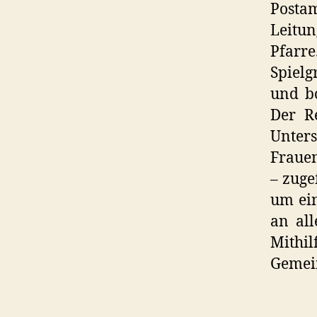
Postam
Leitu
Pfarr
Spielg
und b
Der R
Unter
Frauen
– zuge
um ein
an all
Mith
Gemein