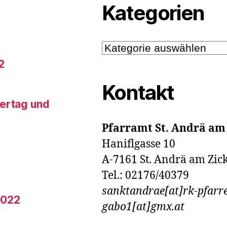
Kategorien
Kategorien
2
Kontakt
tertag und
Pfarramt St. Andrä am
Haniflgasse 10
A-7161 St. Andrä am Zic
Tel.: 02176/40379
sanktandrae[at]rk-pfarre
2022
gabo1[at]gmx.at