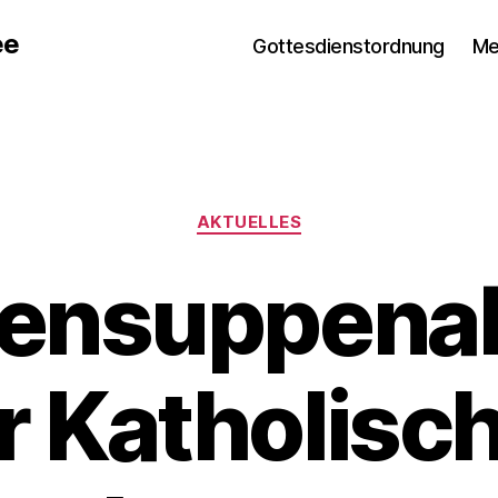
ee
Gottesdienstordnung
Me
Kategorien
AKTUELLES
tensuppenak
r Katholisc