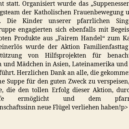
t statt. Organisiert wurde das „Suppeness
ngsteam der Katholischen Frauenbewegung u
e. Die Kinder unserer pfarrlichen Sin
ruppe engagierten sich ebenfalls mit Begei
oten Produkte aus „Fairem Handel“ zum Ka
einerlös wurde der Aktion Familienfasttag
stützung von Hilfsprojekten für benachte
 und Mädchen in Asien, Lateinamerika und
führt. Herzlichen Dank an alle, die gekomme
e Suppe für den guten Zweck zu verspeisen
e, die den tollen Erfolg dieser Aktion, dur
ilfe ermöglicht und dem pfarrl
schaftssinn neue Flügel verliehen haben!p>