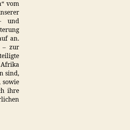
en“ vom
nserer
g- und
sterung
uf an.
 – zur
iligte
 Afrika
n sind,
, sowie
ch ihre
ichen