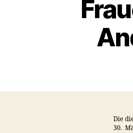
Fra
An
Die di
30. M