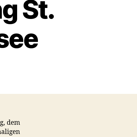
 St.
see
ag, dem
aligen