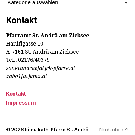
Kategorien
Kontakt
Pfarramt St. Andrä am Zicksee
Haniflgasse 10
A-7161 St. Andrä am Zicksee
Tel.: 02176/40379
sanktandrae[at]rk-pfarre.at
gabo1[at]gmx.at
Kontakt
Impressum
© 2026
Röm.-kath. Pfarre St. Andrä
Nach oben
↑